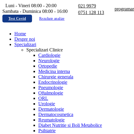
Luni - Vineri 08:00 - 20:00
021 9979
programar
Sambata - Duminica 08:00 - 16:00
0751 128 113
Test Covid
Rezultate analize
Home
Despre noi
Specializari
Specializari Clinice
Cardiologie
Neurologie
Ortopedie
Medicina interna
Chirurgie generala
Endocrinologie
Pneumologie
Oftalmologie
ORL
Urologie
Dermatologie
Dermatocosmetica
Reumatologie
Diabet Nutritie si Boli Metabolice
Psihiatrie