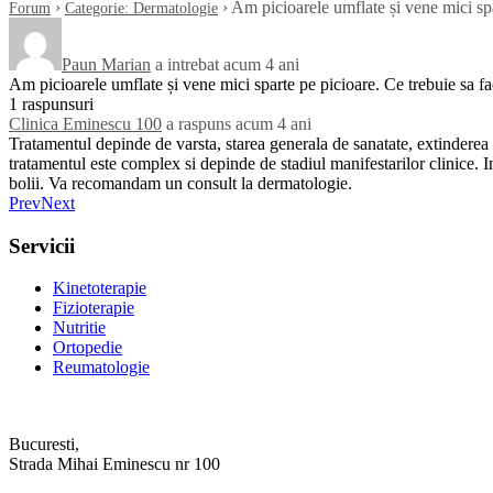
›
›
Am picioarele umflate și vene mici spa
Forum
Categorie: Dermatologie
Paun Marian
a intrebat acum 4 ani
Am picioarele umflate și vene mici sparte pe picioare. Ce trebuie sa f
1 raspunsuri
Clinica Eminescu 100
a raspuns acum 4 ani
Tratamentul depinde de varsta, starea generala de sanatate, extinderea 
tratamentul este complex si depinde de stadiul manifestarilor clinice. In
bolii. Va recomandam un consult la dermatologie.
Prev
Next
Servicii
Kinetoterapie
Fizioterapie
Nutritie
Ortopedie
Reumatologie
Bucuresti,
Strada Mihai Eminescu nr 100