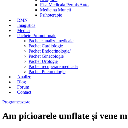
Fisa Medicala Permis Auto
Medicina Muncii
Psihoterapie
RMN
Imagistica
Medici
Pachete Promotionale
Pachete analize medicale
Pachet Cardiologie
Pachet Endocrinologie/
Pachet Ginecologie
Pachet Urologie
Pachet recuperare medicala
Pachet Pneumologie
Analize
Blog
Forum
Contact
Programeaza-te
Am picioarele umflate și vene mi