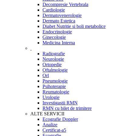
Decompresie Vertebrala
Cardiologie
Dermatovenerologie
Dermato Estetica
Diabet Nutritie si boli metabolice
Endocrinologie
Ginecologie
Medicina Interna
Radiografie
Neurologie
Ortopedie
Oftalmologie
Orl
Pneumologie
Psihoterapie
Reumatologie
Urologie
Investigastii RMN
RMN cu bilet de trimitere
ALTE SERVICII
Ecografie Doppler
Analize
Certificat-a5
Ecografie