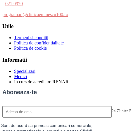
021 9979
programari@clinicaeminescu100.ro
Utile
Termeni si conditii
Politica de confidentialitate
Politica de cookie
Informatii
Specializari
Medici
In curs de acreditare RENAR
Aboneaza-te
©2024 Clinica 
Sunt de acord sa primesc comunicari comerciale,