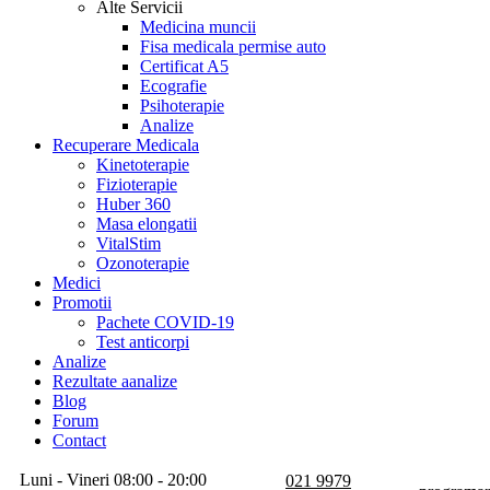
Alte Servicii
Medicina muncii
Fisa medicala permise auto
Certificat A5
Ecografie
Psihoterapie
Analize
Recuperare Medicala
Kinetoterapie
Fizioterapie
Huber 360
Masa elongatii
VitalStim
Ozonoterapie
Medici
Promotii
Pachete COVID-19
Test anticorpi
Analize
Rezultate aanalize
Blog
Forum
Contact
Luni - Vineri 08:00 - 20:00
021 9979