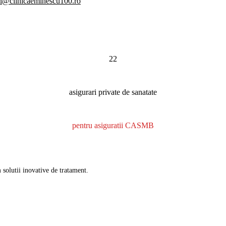
i@clinicaeminescu100.ro
22
asigurari private de sanatate
pentru asiguratii CASMB
solutii inovative de tratament.