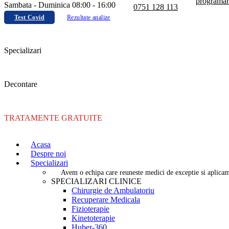
programar
Sambata - Duminica 08:00 - 16:00
0751 128 113
Test Covid
Rezultate analize
Specializari
Decontare
TRATAMENTE GRATUITE
Acasa
Despre noi
Specializari
Avem o echipa care reuneste medici de exceptie si aplicam 
SPECIALIZARI CLINICE
Chirurgie de Ambulatoriu
Recuperare Medicala
Fizioterapie
Kinetoterapie
Huber-360