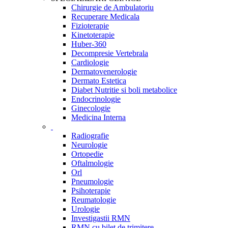
Chirurgie de Ambulatoriu
Recuperare Medicala
Fizioterapie
Kinetoterapie
Huber-360
Decompresie Vertebrala
Cardiologie
Dermatovenerologie
Dermato Estetica
Diabet Nutritie si boli metabolice
Endocrinologie
Ginecologie
Medicina Interna
Radiografie
Neurologie
Ortopedie
Oftalmologie
Orl
Pneumologie
Psihoterapie
Reumatologie
Urologie
Investigastii RMN
RMN cu bilet de trimitere