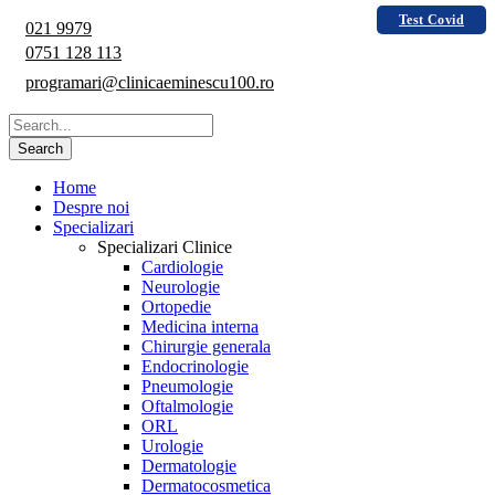
Test Covid
021 9979
0751 128 113
programari@clinicaeminescu100.ro
Home
Despre noi
Specializari
Specializari Clinice
Cardiologie
Neurologie
Ortopedie
Medicina interna
Chirurgie generala
Endocrinologie
Pneumologie
Oftalmologie
ORL
Urologie
Dermatologie
Dermatocosmetica