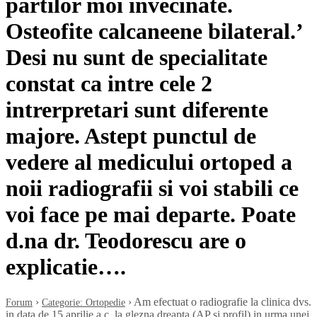
partilor moi invecinate.
Osteofite calcaneene bilateral.’
Desi nu sunt de specialitate
constat ca intre cele 2
intrerpretari sunt diferente
majore. Astept punctul de
vedere al medicului ortoped a
noii radiografii si voi stabili ce
voi face pe mai departe. Poate
d.na dr. Teodorescu are o
explicatie….
›
›
Am efectuat o radiografie la clinica dvs.
Forum
Categorie: Ortopedie
in data de 15 aprilie a.c. la glezna dreapta (AP si profil) in urma unei