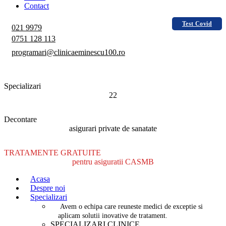
Contact
Test Covid
021 9979
0751 128 113
programari@clinicaeminescu100.ro
Specializari
22
Decontare
asigurari private de sanatate
TRATAMENTE GRATUITE
pentru asiguratii CASMB
Acasa
Despre noi
Specializari
Avem o echipa care reuneste medici de exceptie si
aplicam solutii inovative de tratament.
SPECIALIZARI CLINICE