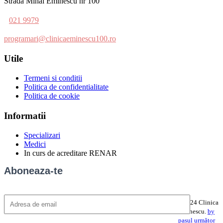
Strada Mihai Eminescu nr 100
021 9979
programari@clinicaeminescu100.ro
Utile
Termeni si conditii
Politica de confidentialitate
Politica de cookie
Informatii
Specializari
Medici
In curs de acreditare RENAR
Aboneaza-te
©2024 Clinica
Eminescu.
by
pasul următor