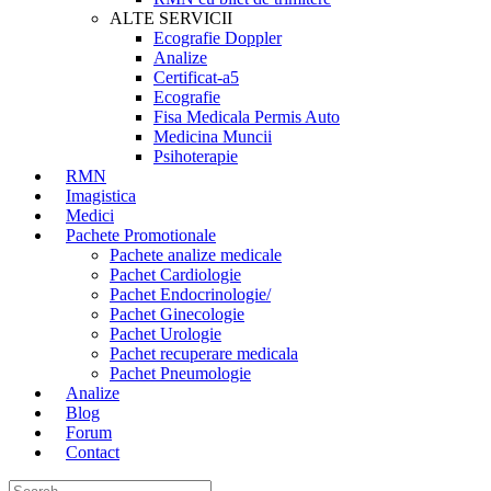
ALTE SERVICII
Ecografie Doppler
Analize
Certificat-a5
Ecografie
Fisa Medicala Permis Auto
Medicina Muncii
Psihoterapie
RMN
Imagistica
Medici
Pachete Promotionale
Pachete analize medicale
Pachet Cardiologie
Pachet Endocrinologie/
Pachet Ginecologie
Pachet Urologie
Pachet recuperare medicala
Pachet Pneumologie
Analize
Blog
Forum
Contact