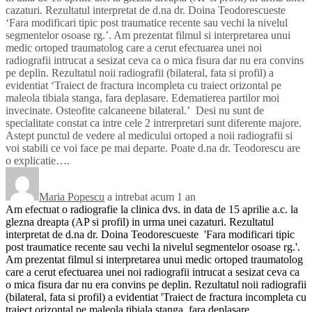
cazaturi. Rezultatul interpretat de d.na dr. Doina Teodorescueste
‘Fara modificari tipic post traumatice recente sau vechi la nivelul
segmentelor osoase rg.’. Am prezentat filmul si interpretarea unui
medic ortoped traumatolog care a cerut efectuarea unei noi
radiografii intrucat a sesizat ceva ca o mica fisura dar nu era convins
pe deplin. Rezultatul noii radiografii (bilateral, fata si profil) a
evidentiat ‘Traiect de fractura incompleta cu traiect orizontal pe
maleola tibiala stanga, fara deplasare. Edematierea partilor moi
invecinate. Osteofite calcaneene bilateral.’ Desi nu sunt de
specialitate constat ca intre cele 2 intrerpretari sunt diferente majore.
Astept punctul de vedere al medicului ortoped a noii radiografii si
voi stabili ce voi face pe mai departe. Poate d.na dr. Teodorescu are
o explicatie….
Maria Popescu
a intrebat acum 1 an
Am efectuat o radiografie la clinica dvs. in data de 15 aprilie a.c. la
glezna dreapta (AP si profil) in urma unei cazaturi. Rezultatul
interpretat de d.na dr. Doina Teodorescueste 'Fara modificari tipic
post traumatice recente sau vechi la nivelul segmentelor osoase rg.'.
Am prezentat filmul si interpretarea unui medic ortoped traumatolog
care a cerut efectuarea unei noi radiografii intrucat a sesizat ceva ca
o mica fisura dar nu era convins pe deplin. Rezultatul noii radiografii
(bilateral, fata si profil) a evidentiat 'Traiect de fractura incompleta cu
traiect orizontal pe maleola tibiala stanga, fara deplasare.