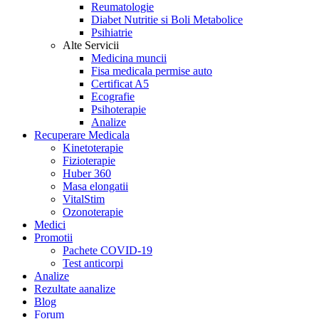
Reumatologie
Diabet Nutritie si Boli Metabolice
Psihiatrie
Alte Servicii
Medicina muncii
Fisa medicala permise auto
Certificat A5
Ecografie
Psihoterapie
Analize
Recuperare Medicala
Kinetoterapie
Fizioterapie
Huber 360
Masa elongatii
VitalStim
Ozonoterapie
Medici
Promotii
Pachete COVID-19
Test anticorpi
Analize
Rezultate aanalize
Blog
Forum