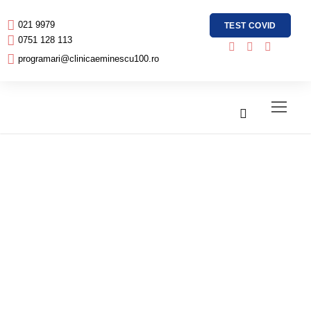
021 9979
TEST COVID
0751 128 113
programari@clinicaeminescu100.ro
Care sunt
factorii de risc
pentru boala
Alzheimer?