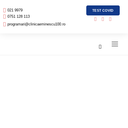
021 9979
TEST COVID
0751 128 113
programari@clinicaeminescu100.ro
Cum se tratează
boala
Alzheimer?