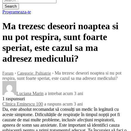
Programeaza-te
Ma trezesc deseori noaptea si
nu pot respira, sunt foarte
speriat, este cazul sa ma
adresez medicului?
›
›
Ma trezesc deseori noaptea si nu pot
Forum
Categorie: Psihiatrie
respira, sunt foarte speriat, este cazul sa ma adresez medicului?
Luciana Marin
a intrebat acum 3 ani
1 raspunsuri
Clinica Eminescu 100
a raspuns acum 3 ani
Da, este absolut recomandat să consulți un medic în legătură cu
aceste simptome. Dificultățile de respirație în timpul nopții pot fi
cauzate de mai multe probleme, inclusiv afecțiuni respiratorii,
apneea de somn sau anxietate. Este important să identifici cauza
subiacentă pentru a primi tratamentul adecvat. Te încurajez să faci o