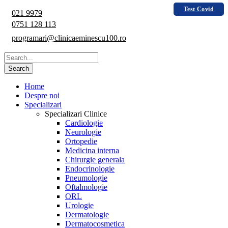
Test Covid
021 9979
0751 128 113
programari@clinicaeminescu100.ro
Home
Despre noi
Specializari
Specializari Clinice
Cardiologie
Neurologie
Ortopedie
Medicina interna
Chirurgie generala
Endocrinologie
Pneumologie
Oftalmologie
ORL
Urologie
Dermatologie
Dermatocosmetica