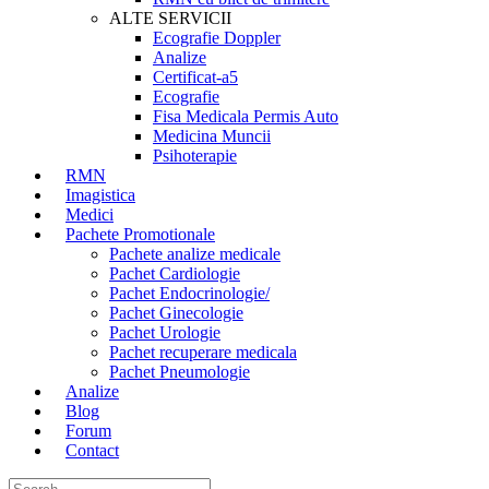
ALTE SERVICII
Ecografie Doppler
Analize
Certificat-a5
Ecografie
Fisa Medicala Permis Auto
Medicina Muncii
Psihoterapie
RMN
Imagistica
Medici
Pachete Promotionale
Pachete analize medicale
Pachet Cardiologie
Pachet Endocrinologie/
Pachet Ginecologie
Pachet Urologie
Pachet recuperare medicala
Pachet Pneumologie
Analize
Blog
Forum
Contact