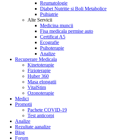
Reumatologie
Diabet Nutritie si Boli Metabolice
Psihiatrie
Alte Servicii
Medicina muncii
Fisa medicala permise auto
Certificat A5
Ecografie
Psihoterapie
Analize
Recuperare Medicala
Kinetoterapie
Fizioterapie
Huber 360
Masa elongatii
VitalStim
Ozonoterapie
Medici
Promotii
Pachete COVID-19
Test anticorpi
Analize
Rezultate aanalize
Blog
Forum