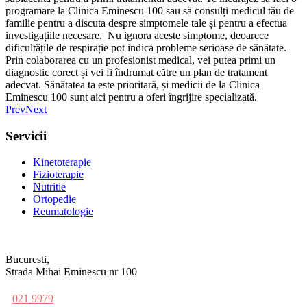
programare la Clinica Eminescu 100 sau să consulți medicul tău de
familie pentru a discuta despre simptomele tale și pentru a efectua
investigațiile necesare. Nu ignora aceste simptome, deoarece
dificultățile de respirație pot indica probleme serioase de sănătate.
Prin colaborarea cu un profesionist medical, vei putea primi un
diagnostic corect și vei fi îndrumat către un plan de tratament
adecvat. Sănătatea ta este prioritară, și medicii de la Clinica
Eminescu 100 sunt aici pentru a oferi îngrijire specializată.
Prev
Next
Servicii
Kinetoterapie
Fizioterapie
Nutritie
Ortopedie
Reumatologie
Bucuresti,
Strada Mihai Eminescu nr 100
021 9979