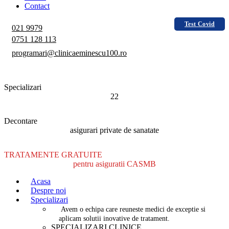
Contact
Test Covid
021 9979
0751 128 113
programari@clinicaeminescu100.ro
Specializari
22
Decontare
asigurari private de sanatate
TRATAMENTE GRATUITE
pentru asiguratii CASMB
Acasa
Despre noi
Specializari
Avem o echipa care reuneste medici de exceptie si
aplicam solutii inovative de tratament.
SPECIALIZARI CLINICE