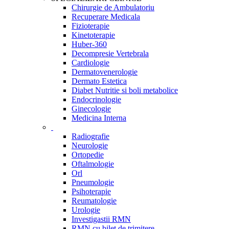
Chirurgie de Ambulatoriu
Recuperare Medicala
Fizioterapie
Kinetoterapie
Huber-360
Decompresie Vertebrala
Cardiologie
Dermatovenerologie
Dermato Estetica
Diabet Nutritie si boli metabolice
Endocrinologie
Ginecologie
Medicina Interna
Radiografie
Neurologie
Ortopedie
Oftalmologie
Orl
Pneumologie
Psihoterapie
Reumatologie
Urologie
Investigastii RMN
RMN cu bilet de trimitere