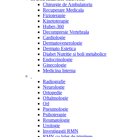
Chirurgie de Ambulatoriu
Recuperare Medicala
Fizioterapie
Kinetoterapie
Huber-360
Decompresie Vertebrala
Cardiologie
Dermatovenerologie
Dermato Estetica
Diabet Nutritie si boli metabolice
Endocrinologie
Ginecologie
Medicina Interna
Radiografie
Neurologie
Ortopedie
Oftalmologie
Orl
Pneumologie
Psihoterapie
Reumatologie
Urologie
Investigastii RMN
RMN cu bilet de trimitere