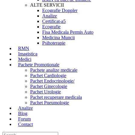
ALTE SERVICII
Ecografie Doppler
Analize
Certificat-a5
Ecografie
Fisa Medicala Permis Auto
Medicina Muncii
Psihoterapie
RMN
Imagistica
Medici
Pachete Promotionale
Pachete analize medicale
Pachet Cardiologie
Pachet Endocrinologie/
Pachet Ginecologie
Pachet Urologie
Pachet recuperare medicala
Pachet Pneumologie
Analize
Blog
Forum
Contact