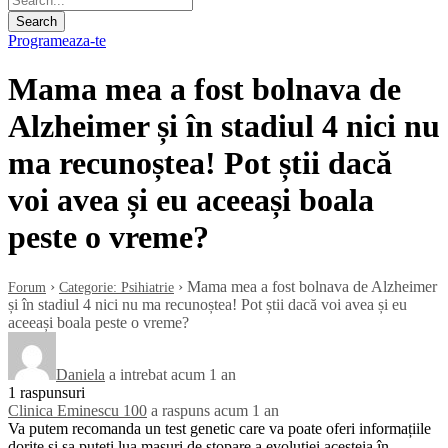
Programeaza-te
Mama mea a fost bolnava de
Alzheimer și în stadiul 4 nici nu
ma recunoștea! Pot știi dacă
voi avea și eu aceeași boala
peste o vreme?
›
›
Mama mea a fost bolnava de Alzheimer
Forum
Categorie: Psihiatrie
și în stadiul 4 nici nu ma recunoștea! Pot știi dacă voi avea și eu
aceeași boala peste o vreme?
Daniela
a intrebat acum 1 an
1 raspunsuri
Clinica Eminescu 100
a raspuns acum 1 an
Va putem recomanda un test genetic care va poate oferi informațiile
dorite și sa puteti lua masuri de stopare a evoluției acesteia în