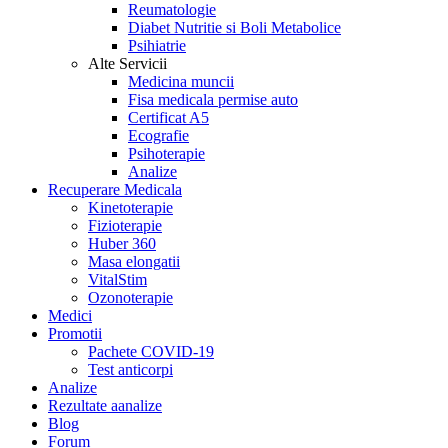
Reumatologie
Diabet Nutritie si Boli Metabolice
Psihiatrie
Alte Servicii
Medicina muncii
Fisa medicala permise auto
Certificat A5
Ecografie
Psihoterapie
Analize
Recuperare Medicala
Kinetoterapie
Fizioterapie
Huber 360
Masa elongatii
VitalStim
Ozonoterapie
Medici
Promotii
Pachete COVID-19
Test anticorpi
Analize
Rezultate aanalize
Blog
Forum