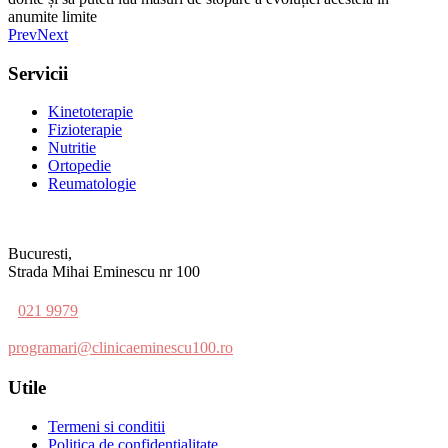
anumite limite
Prev
Next
Servicii
Kinetoterapie
Fizioterapie
Nutritie
Ortopedie
Reumatologie
Bucuresti,
Strada Mihai Eminescu nr 100
021 9979
programari@clinicaeminescu100.ro
Utile
Termeni si conditii
Politica de confidentialitate