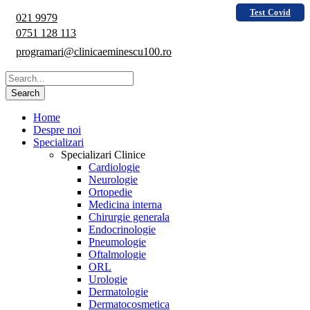
Test Covid
021 9979
0751 128 113
programari@clinicaeminescu100.ro
Home
Despre noi
Specializari
Specializari Clinice
Cardiologie
Neurologie
Ortopedie
Medicina interna
Chirurgie generala
Endocrinologie
Pneumologie
Oftalmologie
ORL
Urologie
Dermatologie
Dermatocosmetica