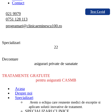
Contact
Test Covid
021 9979
0751 128 113
programari@clinicaeminescu100.ro
Specializari
22
Decontare
asigurari private de sanatate
TRATAMENTE GRATUITE
pentru asiguratii CASMB
Acasa
Despre noi
Specializari
Avem o echipa care reuneste medici de exceptie si
aplicam solutii inovative de tratament.
SPECIALIZARI CLINICE