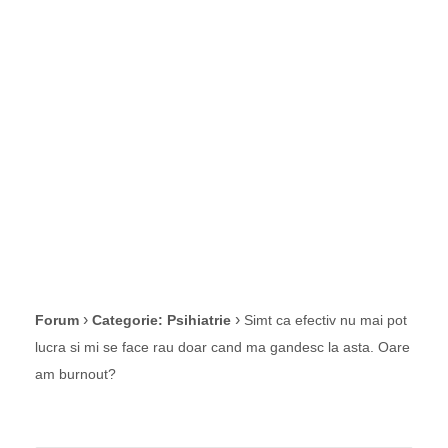
gandesc la asta.
Oare am
burnout?
›
›
Forum
Categorie: Psihiatrie
Simt ca efectiv nu mai pot
lucra si mi se face rau doar cand ma gandesc la asta. Oare
am burnout?