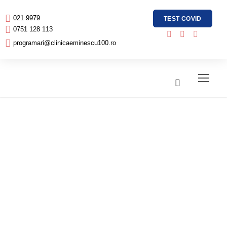
021 9979
TEST COVID
0751 128 113
programari@clinicaeminescu100.ro
Simt ca efectiv
nu mai pot lucra
si mi se face rau
doar cand ma