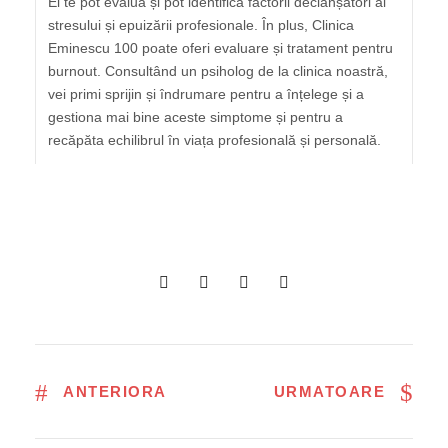
Ei te pot evalua și pot identifica factorii declanșatori ai
stresului și epuizării profesionale. În plus, Clinica
Eminescu 100 poate oferi evaluare și tratament pentru
burnout. Consultând un psiholog de la clinica noastră,
vei primi sprijin și îndrumare pentru a înțelege și a
gestiona mai bine aceste simptome și pentru a
recăpăta echilibrul în viața profesională și personală.
ANTERIORA
URMATOARE