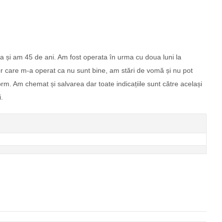
 și am 45 de ani. Am fost operata în urma cu doua luni la
or care m-a operat ca nu sunt bine, am stări de vomă și nu pot
m. Am chemat și salvarea dar toate indicațiile sunt către același
.