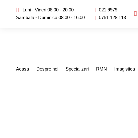
Luni - Vineri 08:00 - 20:00
021 9979
Sambata - Duminica 08:00 - 16:00
0751 128 113
Acasa
Despre noi
Specializari
RMN
Imagistica
Ma numesc Emilia 