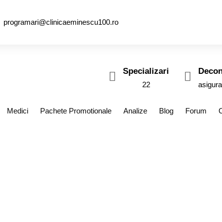
programari@clinicaeminescu100.ro
Specializari
Decon
22
asigura
Medici
Pachete Promotionale
Analize
Blog
Forum
și am 45 de ani. Am