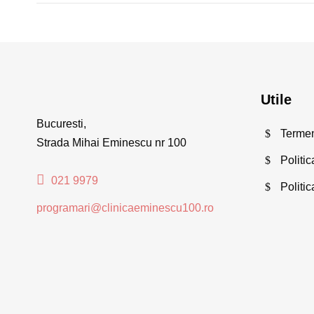
Utile
Bucuresti,
Termeni
Strada Mihai Eminescu nr 100
Politic
021 9979
Politi
programari@clinicaeminescu100.ro