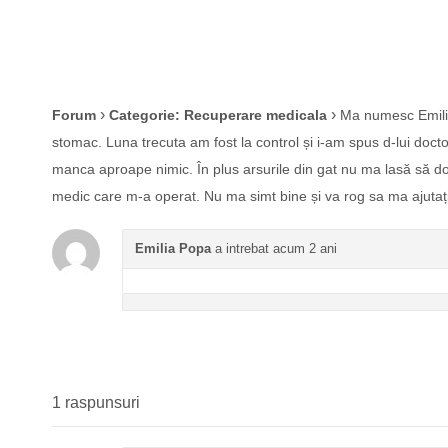
›
›
Forum
Categorie: Recuperare medicala
Ma numesc Emilia
stomac. Luna trecuta am fost la control și i-am spus d-lui doct
manca aproape nimic. În plus arsurile din gat nu ma lasă să dor
medic care m-a operat. Nu ma simt bine și va rog sa ma ajutați
Emilia Popa
a intrebat acum 2 ani
1 raspunsuri