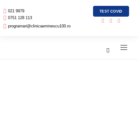
021 9979
TEST COVID
0751 128 113
programari@clinicaeminescu100.ro
Testiculul meu
s-a marit de
aprox. 3 ori in
ultimele 2 luni.