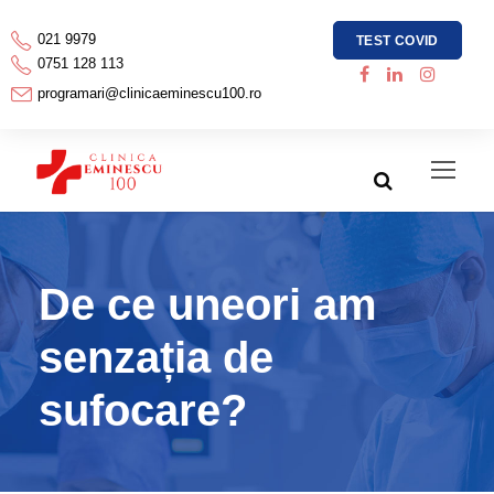
021 9979
TEST COVID
0751 128 113
programari@clinicaeminescu100.ro
De ce uneori am
senzația de
sufocare?