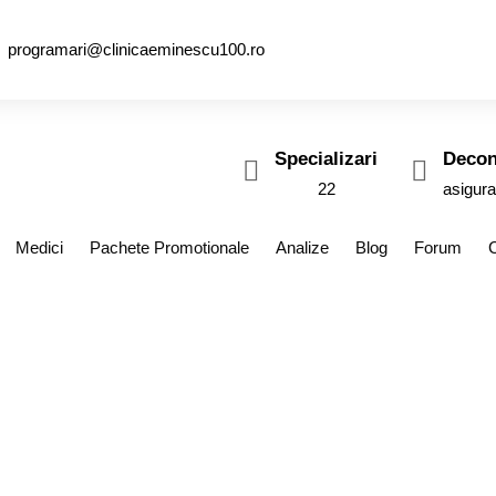
programari@clinicaeminescu100.ro
Specializari
Decon
22
asigura
Medici
Pachete Promotionale
Analize
Blog
Forum
arte ridicat, pe mul