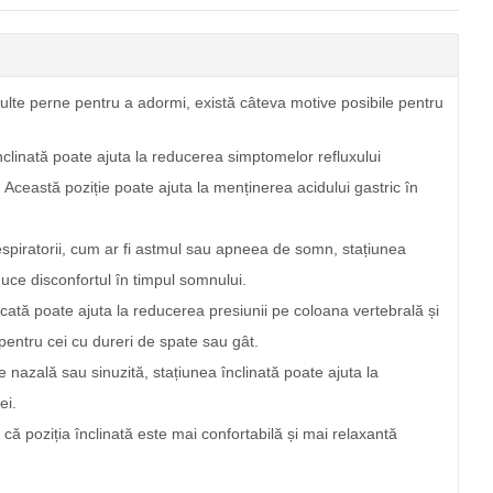
multe perne pentru a adormi, există câteva motive posibile pentru
nclinată poate ajuta la reducerea simptomelor refluxului
 Această poziție poate ajuta la menținerea acidului gastric în
piratorii, cum ar fi astmul sau apneea de somn, stațiunea
educe disconfortul în timpul somnului.
icată poate ajuta la reducerea presiunii pe coloana vertebrală și
c pentru cei cu dureri de spate sau gât.
 nazală sau sinuzită, stațiunea înclinată poate ajuta la
ei.
ă poziția înclinată este mai confortabilă și mai relaxantă