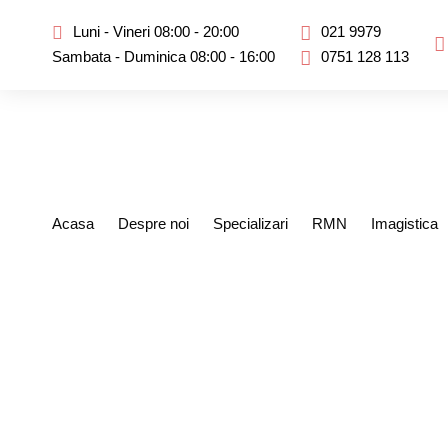
Luni - Vineri 08:00 - 20:00
021 9979
Sambata - Duminica 08:00 - 16:00
0751 128 113
Acasa
Despre noi
Specializari
RMN
Imagistica
Trebuie să stau fo