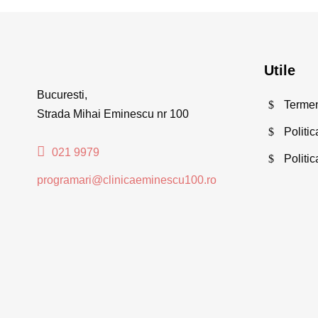
Utile
Bucuresti,
Termeni
Strada Mihai Eminescu nr 100
Politic
021 9979
Politi
programari@clinicaeminescu100.ro