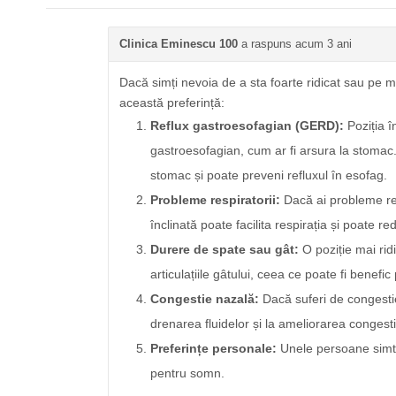
Clinica Eminescu 100
a raspuns acum 3 ani
Dacă simți nevoia de a sta foarte ridicat sau pe 
această preferință:
Reflux gastroesofagian (GERD):
Poziția î
gastroesofagian, cum ar fi arsura la stomac.
stomac și poate preveni refluxul în esofag.
Probleme respiratorii:
Dacă ai probleme res
înclinată poate facilita respirația și poate r
Durere de spate sau gât:
O poziție mai rid
articulațiile gâtului, ceea ce poate fi benefi
Congestie nazală:
Dacă suferi de congestie
drenarea fluidelor și la ameliorarea congesti
Preferințe personale:
Unele persoane simt c
pentru somn.