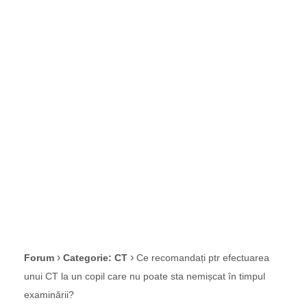
poate sta
nemișcat în
timpul
examinării?
›
›
Forum
Categorie: CT
Ce recomandați ptr efectuarea
unui CT la un copil care nu poate sta nemișcat în timpul
examinării?