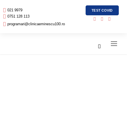
021 9979
TEST COVID
0751 128 113
programari@clinicaeminescu100.ro
Ce recomandați
ptr efectuarea
unui CT la un
copil care nu