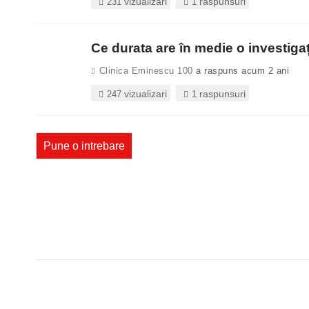
vizualizari
raspunsuri
231
1
Ce durata are în medie o investiga
Clinica Eminescu 100
a raspuns acum 2 ani
vizualizari
raspunsuri
247
1
Pune o intrebare