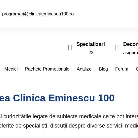
programari@clinicaeminescu100.ro
Specializari
Decon
22
asigura
Medici
Pachete Promotionale
Analize
Blog
Forum
tea Clinica Eminescu 100
și curiozitățile legate de subiecte medicale ce te pot inte
erite de specialiști, discuții despre diverse servicii medi