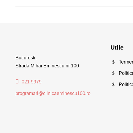
Utile
Bucuresti,
Termeni
Strada Mihai Eminescu nr 100
Politic
021 9979
Politi
programari@clinicaeminescu100.ro