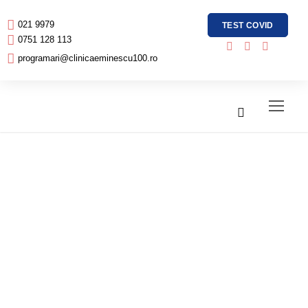
021 9979
TEST COVID
0751 128 113
programari@clinicaeminescu100.ro
Am o alunita cât
unghia de la
degetul mic . Va
rog sa îmi