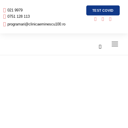
021 9979
TEST COVID
0751 128 113
programari@clinicaeminescu100.ro
Am terminat mai
multe ședințe de
radioterapie ptr
mai mulți nodulii