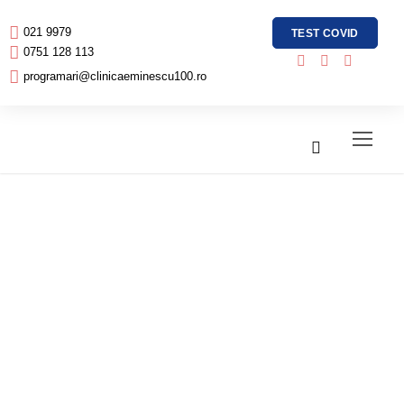
021 9979
TEST COVID
0751 128 113
programari@clinicaeminescu100.ro
Experimentez
disconfort
abdominal și
stomac balonat.