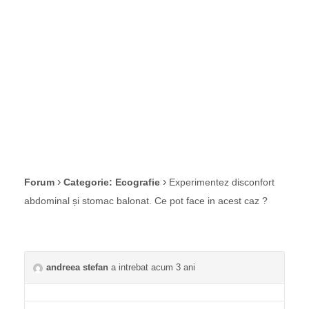
Ce pot face in
acest caz ?
›
›
Forum
Categorie: Ecografie
Experimentez disconfort
abdominal și stomac balonat. Ce pot face in acest caz ?
andreea stefan
a intrebat acum 3 ani