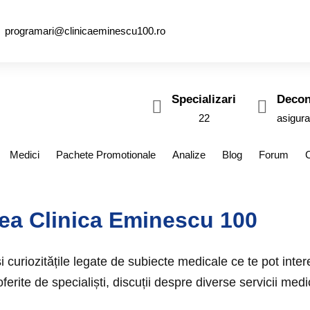
programari@clinicaeminescu100.ro
Specializari
Decon
22
asigura
Medici
Pachete Promotionale
Analize
Blog
Forum
tea Clinica Eminescu 100
și curiozitățile legate de subiecte medicale ce te pot inte
erite de specialiști, discuții despre diverse servicii medi