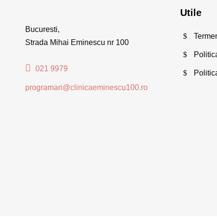
Utile
Bucuresti,
Termeni
Strada Mihai Eminescu nr 100
Politic
021 9979
Politi
programari@clinicaeminescu100.ro