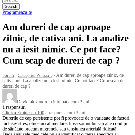
Programeaza-te
Am dureri de cap aproape
zilnic, de cativa ani. La analize
nu a iesit nimic. Ce pot face?
Cum scap de dureri de cap ?
›
›
Am dureri de cap aproape zilnic, de
Forum
Categorie: Psihiatrie
cativa ani. La analize nu a iesit nimic. Ce pot face? Cum scap de
dureri de cap ?
David alexandru
a intrebat acum 3 ani
1 raspunsuri
Clinica Eminescu 100
a raspuns acum 3 ani
Durerile de cap persistente pot fi provocate de o varietate de factori,
inclusiv stres, obiceiuri alimentare, lipsa somnului sau alte condiții
de sănătate precum migrenele sau tensiunea arterială ridicată.
Dacă analizele medicale nu au identificat o cauză specifică a