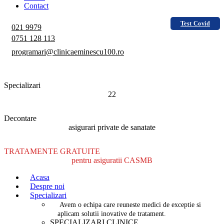
Contact
Test Covid
021 9979
0751 128 113
programari@clinicaeminescu100.ro
Specializari
22
Decontare
asigurari private de sanatate
TRATAMENTE GRATUITE
pentru asiguratii CASMB
Acasa
Despre noi
Specializari
Avem o echipa care reuneste medici de exceptie si
aplicam solutii inovative de tratament.
SPECIALIZARI CLINICE