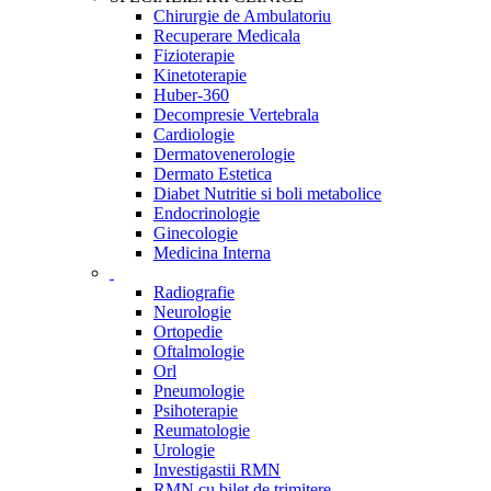
Chirurgie de Ambulatoriu
Recuperare Medicala
Fizioterapie
Kinetoterapie
Huber-360
Decompresie Vertebrala
Cardiologie
Dermatovenerologie
Dermato Estetica
Diabet Nutritie si boli metabolice
Endocrinologie
Ginecologie
Medicina Interna
Radiografie
Neurologie
Ortopedie
Oftalmologie
Orl
Pneumologie
Psihoterapie
Reumatologie
Urologie
Investigastii RMN
RMN cu bilet de trimitere