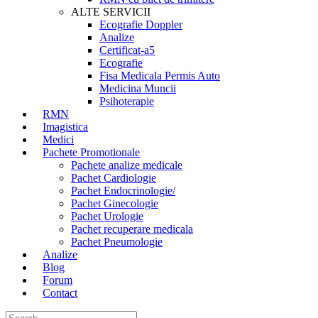
ALTE SERVICII
Ecografie Doppler
Analize
Certificat-a5
Ecografie
Fisa Medicala Permis Auto
Medicina Muncii
Psihoterapie
RMN
Imagistica
Medici
Pachete Promotionale
Pachete analize medicale
Pachet Cardiologie
Pachet Endocrinologie/
Pachet Ginecologie
Pachet Urologie
Pachet recuperare medicala
Pachet Pneumologie
Analize
Blog
Forum
Contact