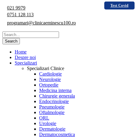
Test Covid
021 9979
0751 128 113
programari@clinicaeminescu100.ro
Home
Despre noi
Specializari
Specializari Clinice
Cardiologie
Neurologie
Ortopedie
Medicina interna
Chirurgie generala
Endocrinologie
Pneumologie
Oftalmologie
ORL
Urologie
Dermatologie
Dermatocosmetica