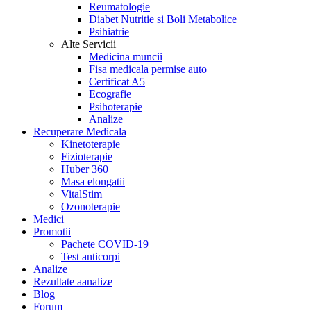
Reumatologie
Diabet Nutritie si Boli Metabolice
Psihiatrie
Alte Servicii
Medicina muncii
Fisa medicala permise auto
Certificat A5
Ecografie
Psihoterapie
Analize
Recuperare Medicala
Kinetoterapie
Fizioterapie
Huber 360
Masa elongatii
VitalStim
Ozonoterapie
Medici
Promotii
Pachete COVID-19
Test anticorpi
Analize
Rezultate aanalize
Blog
Forum