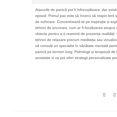
Atacurile de panică pot fi înfricoșătoare, dar exist
episod. Primul pas este să încerci să respiri lent 
de sufocare. Concentrează-te pe inspirație și expir
tehnici de ancorare, cum ar fi focalizarea asupra o
obiecte pentru a-ți reaminti de prezența realității. 
tehnici de relaxare precum meditația sau vizualiz
să consulți un specialist în sănătate mentală pent
panică pe termen lung. Psihologii și terapeuții de 
anxietate si va pot oferi strategii personalizate pen