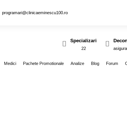
programari@clinicaeminescu100.ro
Specializari
Decon
22
asigura
Medici
Pachete Promotionale
Analize
Blog
Forum
i atac de panica?