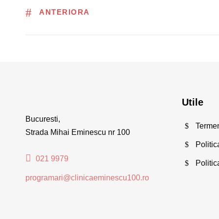
ANTERIORA
Utile
Bucuresti,
Termeni
Strada Mihai Eminescu nr 100
Politic
021 9979
Politi
programari@clinicaeminescu100.ro