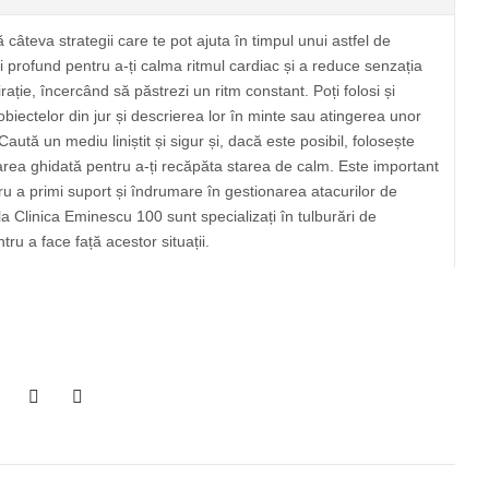
ă câteva strategii care te pot ajuta în timpul unui astfel de
și profund pentru a-ți calma ritmul cardiac și a reduce senzația
ație, încercând să păstrezi un ritm constant. Poți folosi și
biectelor din jur și descrierea lor în minte sau atingerea unor
Caută un mediu liniștit și sigur și, dacă este posibil, folosește
area ghidată pentru a-ți recăpăta starea de calm. Este important
ru a primi suport și îndrumare în gestionarea atacurilor de
la Clinica Eminescu 100 sunt specializați în tulburări de
tru a face față acestor situații.