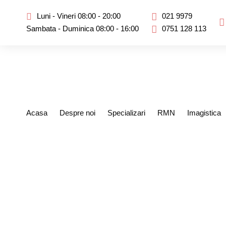
Luni - Vineri 08:00 - 20:00
021 9979
Sambata - Duminica 08:00 - 16:00
0751 128 113
Acasa
Despre noi
Specializari
RMN
Imagistica
Ce sa faci cand a