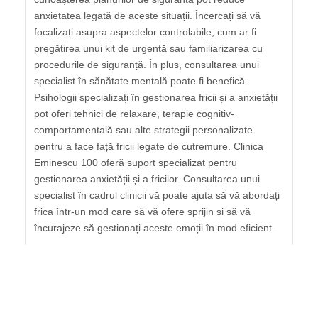
anxietatea legată de aceste situații. Încercați să vă
focalizați asupra aspectelor controlabile, cum ar fi
pregătirea unui kit de urgență sau familiarizarea cu
procedurile de siguranță. În plus, consultarea unui
specialist în sănătate mentală poate fi benefică.
Psihologii specializați în gestionarea fricii și a anxietății
pot oferi tehnici de relaxare, terapie cognitiv-
comportamentală sau alte strategii personalizate
pentru a face față fricii legate de cutremure. Clinica
Eminescu 100 oferă suport specializat pentru
gestionarea anxietății și a fricilor. Consultarea unui
specialist în cadrul clinicii vă poate ajuta să vă abordați
frica într-un mod care să vă ofere sprijin și să vă
încurajeze să gestionați aceste emoții în mod eficient.