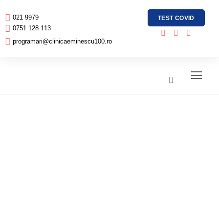
021 9979
TEST COVID
0751 128 113
programari@clinicaeminescu100.ro
Cum sa scap de
starile de frica?
Mi-e cel mai frica
de cutremur, am