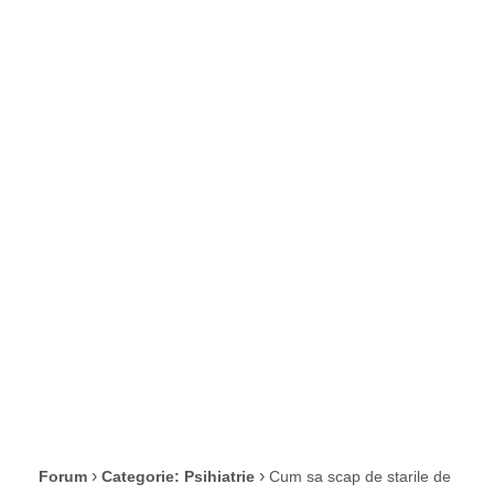
impresia ca
mereu urmeza
sa se cutremure
blocul, ce pot
face?
›
›
Forum
Categorie: Psihiatrie
Cum sa scap de starile de