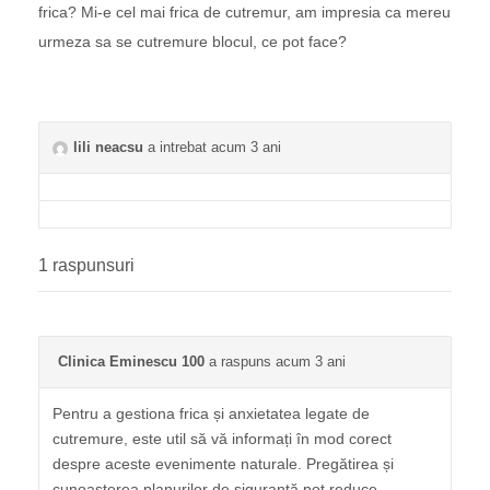
frica? Mi-e cel mai frica de cutremur, am impresia ca mereu
urmeza sa se cutremure blocul, ce pot face?
lili neacsu
a intrebat acum 3 ani
1 raspunsuri
Clinica Eminescu 100
a raspuns acum 3 ani
Pentru a gestiona frica și anxietatea legate de
cutremure, este util să vă informați în mod corect
despre aceste evenimente naturale. Pregătirea și
cunoașterea planurilor de siguranță pot reduce