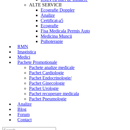
ALTE SERVICII
Ecografie Doppler
Analize
Certificat-a5
Ecografie
Fisa Medicala Permis Auto
Medicina Muncii
Psihoterapie
RMN
Imagistica
Medici
Pachete Promotionale
Pachete analize medicale
Pachet Cardiologie
Pachet Endocrinologie/
Pachet Ginecologie
Pachet Urologie
Pachet recuperare medicala
Pachet Pneumologie
Analize
Blog
Forum
Contact