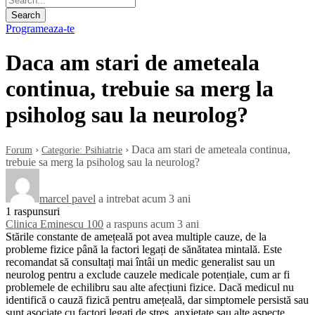
Programeaza-te
Daca am stari de ameteala
continua, trebuie sa merg la
psiholog sau la neurolog?
›
›
Daca am stari de ameteala continua,
Forum
Categorie: Psihiatrie
trebuie sa merg la psiholog sau la neurolog?
marcel pavel
a intrebat acum 3 ani
1 raspunsuri
Clinica Eminescu 100
a raspuns acum 3 ani
Stările constante de amețeală pot avea multiple cauze, de la
probleme fizice până la factori legați de sănătatea mintală. Este
recomandat să consultați mai întâi un medic generalist sau un
neurolog pentru a exclude cauzele medicale potențiale, cum ar fi
problemele de echilibru sau alte afecțiuni fizice. Dacă medicul nu
identifică o cauză fizică pentru amețeală, dar simptomele persistă sau
sunt asociate cu factori legați de stres, anxietate sau alte aspecte