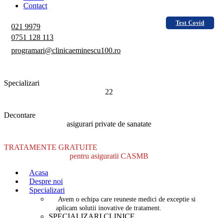
Contact
Test Covid
021 9979
0751 128 113
programari@clinicaeminescu100.ro
Specializari
22
Decontare
asigurari private de sanatate
TRATAMENTE GRATUITE
pentru asiguratii CASMB
Acasa
Despre noi
Specializari
Avem o echipa care reuneste medici de exceptie si
aplicam solutii inovative de tratament.
SPECIALIZARI CLINICE