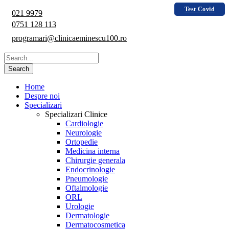
Test Covid
021 9979
0751 128 113
programari@clinicaeminescu100.ro
Home
Despre noi
Specializari
Specializari Clinice
Cardiologie
Neurologie
Ortopedie
Medicina interna
Chirurgie generala
Endocrinologie
Pneumologie
Oftalmologie
ORL
Urologie
Dermatologie
Dermatocosmetica