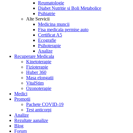
Reumatologie
Diabet Nutritie si Boli Metabolice
Psihiatrie
Alte Servicii
Medicina muncii
Fisa medicala permise auto
Certificat A5
Ecografie
Psihoterapie
Analize
Recuperare Medicala
Kinetoterapie
Fizioterapie
Huber 360
Masa elongatii
VitalStim
Ozonoterapie
Medici
Promotii
Pachete COVID-19
Test anticorpi
Analize
Rezultate aanalize
Blog
Forum