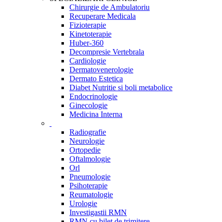
Chirurgie de Ambulatoriu
Recuperare Medicala
Fizioterapie
Kinetoterapie
Huber-360
Decompresie Vertebrala
Cardiologie
Dermatovenerologie
Dermato Estetica
Diabet Nutritie si boli metabolice
Endocrinologie
Ginecologie
Medicina Interna
Radiografie
Neurologie
Ortopedie
Oftalmologie
Orl
Pneumologie
Psihoterapie
Reumatologie
Urologie
Investigastii RMN
RMN cu bilet de trimitere