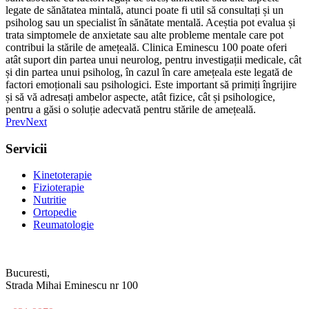
legate de sănătatea mintală, atunci poate fi util să consultați și un
psiholog sau un specialist în sănătate mentală. Aceștia pot evalua și
trata simptomele de anxietate sau alte probleme mentale care pot
contribui la stările de amețeală. Clinica Eminescu 100 poate oferi
atât suport din partea unui neurolog, pentru investigații medicale, cât
și din partea unui psiholog, în cazul în care amețeala este legată de
factori emoționali sau psihologici. Este important să primiți îngrijire
și să vă adresați ambelor aspecte, atât fizice, cât și psihologice,
pentru a găsi o soluție adecvată pentru stările de amețeală.
Prev
Next
Servicii
Kinetoterapie
Fizioterapie
Nutritie
Ortopedie
Reumatologie
Bucuresti,
Strada Mihai Eminescu nr 100