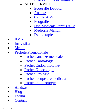
ALTE SERVICII
Ecografie Doppler
Analize
Certificat-a5
Ecografie
Fisa Medicala Permis Auto
Medicina Muncii
Psihoterapie
RMN
Imagistica
Medici
Pachete Promotionale
Pachete analize medicale
Pachet Cardiologie
Pachet Endocrinologie/
Pachet Ginecologie
Pachet Urologie
Pachet recuperare medicala
Pachet Pneumologie
Analize
Blog
Forum
Contact