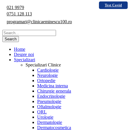
Test Covid
021 9979
0751 128 113
programari@clinicaeminescu100.ro
Home
Despre noi
Specializari
Specializari Clinice
Cardiologie
Neurologie
Ortopedie
Medicina interna
Chirurgie generala
Endocrinologie
Pneumologie
Oftalmologie
ORL
Urologie
Dermatologie
Dermatocosmetica