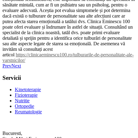
sănătate mintală, cum ar fi un psihiatru sau un psiholog, pentru o
evaluare adecvată. Aceștia pot evalua simptomele și pot determina
dacă există o tulburare de personalitate sau alte afecțiuni care ar
putea afecta starea emoțională a tatălui dvs. Clinica Eminescu 100
poate oferi evaluare și îndrumare în astfel de situații. Consultând un
specialist de la clinica noastră, tatăl dvs. poate primi evaluare
detaliată și sprijin pentru a identifica orice tulburări de personalitate
sau alte aspecte legate de starea sa emoțională. De asemenea vă
invităm să consultați acest
articol
https://clinicaeminescu100.ro/tulburarile-de-personalitate-ale-
varstnicilor/
Prev
Next
Servicii
Kinetoterapie
Fizioterapie
Nutritie
Ortopedie
Reumatologie
Bucuresti,