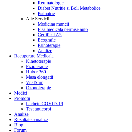
Reumatologie
Diabet Nutritie si Boli Metabolice
Psihiatrie
Alte Servicii
Medicina muncii
Fisa medicala permise auto
Certificat A5
Ecografie
Psihoterapie
Analize
Recuperare Medicala
Kinetoterapie
Fizioterapie
Huber 360
Masa elongatii
VitalStim
Ozonoterapie
Medici
Promotii
Pachete COVID-19
Test anticorpi
Analize
Rezultate aanalize
Blog
Forum