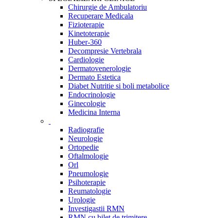
Chirurgie de Ambulatoriu
Recuperare Medicala
Fizioterapie
Kinetoterapie
Huber-360
Decompresie Vertebrala
Cardiologie
Dermatovenerologie
Dermato Estetica
Diabet Nutritie si boli metabolice
Endocrinologie
Ginecologie
Medicina Interna
Radiografie
Neurologie
Ortopedie
Oftalmologie
Orl
Pneumologie
Psihoterapie
Reumatologie
Urologie
Investigastii RMN
RMN cu bilet de trimitere