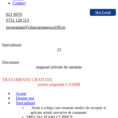
Contact
Test Covid
021 9979
0751 128 113
programari@clinicaeminescu100.ro
Specializari
22
Decontare
asigurari private de sanatate
TRATAMENTE GRATUITE
pentru asiguratii CASMB
Acasa
Despre noi
Specializari
Avem o echipa care reuneste medici de exceptie si
aplicam solutii inovative de tratament.
SPECIALIZARI CLINICE