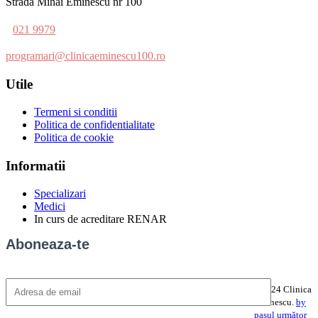
Strada Mihai Eminescu nr 100
021 9979
programari@clinicaeminescu100.ro
Utile
Termeni si conditii
Politica de confidentialitate
Politica de cookie
Informatii
Specializari
Medici
In curs de acreditare RENAR
Aboneaza-te
©2024 Clinica
Eminescu.
by
pasul următor