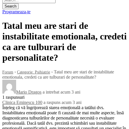
Programeaza-te
Tatal meu are stari de
instabilitate emotionala, credeti
ca are tulburari de
personalitate?
›
›
Tatal meu are stari de instabilitate
Forum
Categorie: Psihiatrie
emotionala, credeti ca are tulburari de personalitate?
Mario Dragos
a intrebat acum 3 ani
1 raspunsuri
Clinica Eminescu 100
a raspuns acum 3 ani
Înțeleg că vă îngrijorează starea emoțională a tatălui dvs.
Instabilitatea emoțională poate fi cauzată de mai multe aspecte, însă
diagnosticarea tulburărilor de personalitate necesită o evaluare
profesională. Dacă tatăl dvs. prezintă schimbări sau instabilitate
emoțională semnificativă, este important să consultați un specialist în