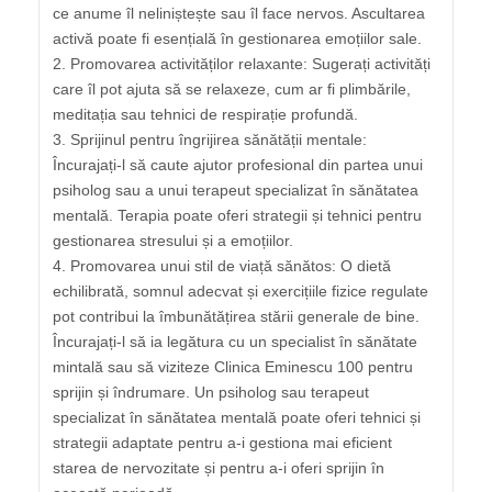
ce anume îl neliniștește sau îl face nervos. Ascultarea
activă poate fi esențială în gestionarea emoțiilor sale.
2. Promovarea activităților relaxante: Sugerați activități
care îl pot ajuta să se relaxeze, cum ar fi plimbările,
meditația sau tehnici de respirație profundă.
3. Sprijinul pentru îngrijirea sănătății mentale:
Încurajați-l să caute ajutor profesional din partea unui
psiholog sau a unui terapeut specializat în sănătatea
mentală. Terapia poate oferi strategii și tehnici pentru
gestionarea stresului și a emoțiilor.
4. Promovarea unui stil de viață sănătos: O dietă
echilibrată, somnul adecvat și exercițiile fizice regulate
pot contribui la îmbunătățirea stării generale de bine.
Încurajați-l să ia legătura cu un specialist în sănătate
mintală sau să viziteze Clinica Eminescu 100 pentru
sprijin și îndrumare. Un psiholog sau terapeut
specializat în sănătatea mentală poate oferi tehnici și
strategii adaptate pentru a-i gestiona mai eficient
starea de nervozitate și pentru a-i oferi sprijin în