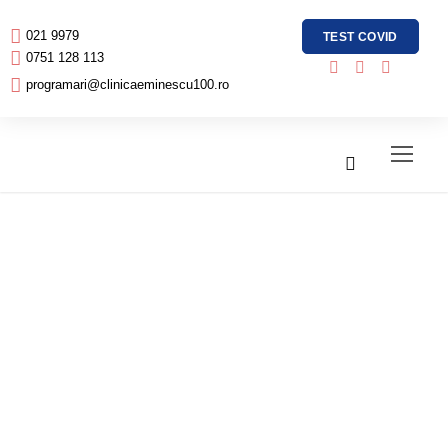
021 9979
TEST COVID
0751 128 113
programari@clinicaeminescu100.ro
Tatal meu este
permanent
nervos, chiar
daca nu mai