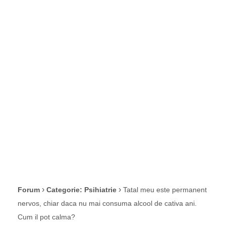
consuma alcool
de cativa ani.
Cum il pot
calma?
›
›
Forum
Categorie: Psihiatrie
Tatal meu este permanent
nervos, chiar daca nu mai consuma alcool de cativa ani.
Cum il pot calma?